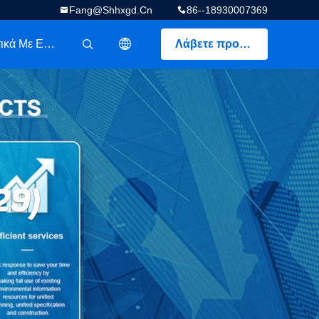
Fang@shhxgd.cn
86--18930007369
Σχετικά Με Εμάς
Λάβετε προσφορά
描述
29)