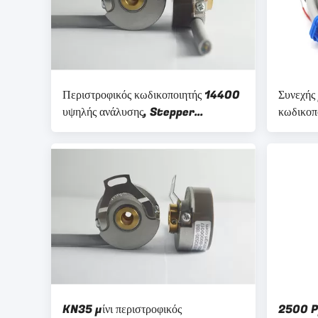
Περιστροφικός κωδικοποιητής 14400
Συνεχής
υψηλής ανάλυσης, Stepper
κωδικοπ
περιστροφικός κωδικοποιητής IP40
βιομηχα
μηχανών
κωδικοπ
KN35 μίνι περιστροφικός
2500 Pp