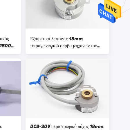
ικός
Εξαιρετικά λεπτύντε 18mm
ς 2500
τετραγωνισμού σερβο μηχανών τον
περιστροφικό άξονα 7mm τρυπών
κωδικοποιητών KN35 μυτερό
βο
DC8-30V περιστροφικό πάχος 18mm