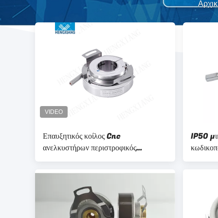
Αρχικ
Επαυξητικός κοίλος Cnc
IP50 μι
ανελκυστήρων περιστροφικός
κωδικοπ
κωδικοποιητής Dia 22 χιλ. 2500ppr
μίνι άξ
παραγωγ