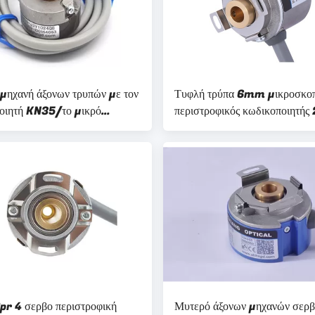
 μηχανή άξονων τρυπών με τον
Τυφλή τρύπα 6mm μικροσκοπ
οιητή KN35/το μικρό
περιστροφικός κωδικοποιητή
νικό περιστροφικό
ψήφισμα 4 K35 Πολωνοί
οιητή όγκου
r 4 σερβο περιστροφική
Μυτερό άξονων μηχανών σερ