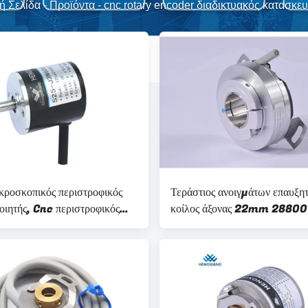
ή Σελίδα
-
Προϊόντα
-
cnc rotary encoder διαδικτυακός κατασκε
κροσκοπικός περιστροφικός
Τεράστιος ανοιγμάτων επαυξητ
οιητής, Cnc περιστροφικός
κοίλος άξονας 22mm 28800
ονας 4mm κωδικοποιητών
κωδικοποιητών K58 σερβο μ
ή τάσης
περιστροφικός