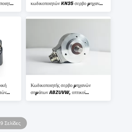
οποιητών
κωδικοποιητών KN35 σερβο μηχανών
χυτό
με να τοποθετήσει το πιάτο ανοίξεων
ρική
Κωδικοποιητής σερβο μηχανών
τών
σημάτων ABZUVW, οπτικοί
κωδικοποιητές 5000 άξονων μηχανών
S52 ψήφισμα
9 Σελίδες