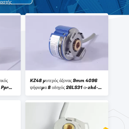
υαστής
ικός
KZ48 μυτερός άξονας 9mm 4096
 Ppr
ψήφισμα 8 οδηγός 26LS31 α-zkd-
ηχανών
12-250bm/2p-g05l-γ
κωδικοποιητών σερβο μηχανών
περιστροφικός γραμμών Πολωνών