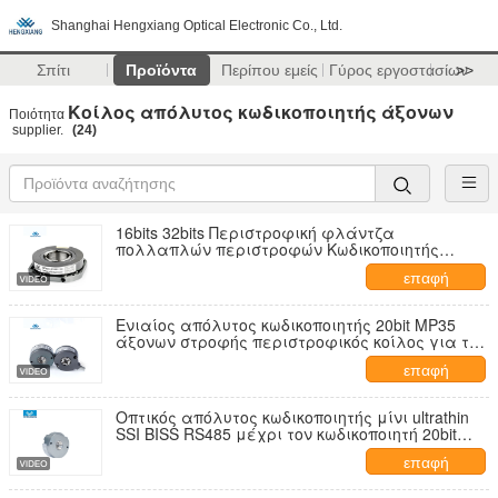
Shanghai Hengxiang Optical Electronic Co., Ltd.
Σπίτι
Προϊόντα
Περίπου εμείς
Γύρος εργοστασίων
>>
Κοίλος απόλυτος κωδικοποιητής άξονων
Ποιότητα
supplier.
(24)
16bits 32bits Περιστροφική φλάντζα
πολλαπλών περιστροφών Κωδικοποιητής
απολύτου ρομπότ SSI 15mm Hollow MPN55
επαφή
Ενιαίος απόλυτος κωδικοποιητής 20bit MP35
άξονων στροφής περιστροφικός κοίλος για τη
ρομποτική
επαφή
Οπτικός απόλυτος κωδικοποιητής μίνι ultrathin
SSI BISS RS485 μέχρι τον κωδικοποιητή 20bit
24bit
επαφή