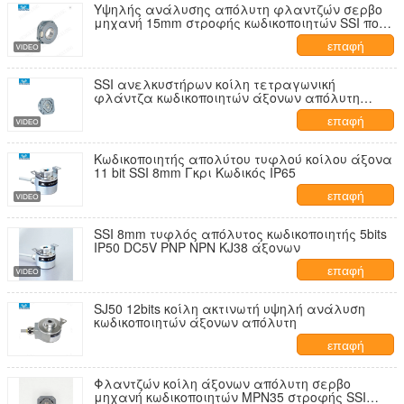
Υψηλής ανάλυσης απόλυτη φλαντζών σερβο
μηχανή 15mm στροφής κωδικοποιητών SSI πολυ
άξονας
επαφή
SSI ανελκυστήρων κοίλη τετραγωνική
φλάντζα κωδικοποιητών άξονων απόλυτη
μέσω της ακτινωτής παραγωγής τρυπών
επαφή
Κωδικοποιητής απολύτου τυφλού κοίλου άξονα
11 bit SSI 8mm Γκρι Κωδικός IP65
επαφή
SSI 8mm τυφλός απόλυτος κωδικοποιητής 5bits
IP50 DC5V PNP NPN KJ38 άξονων
επαφή
SJ50 12bits κοίλη ακτινωτή υψηλή ανάλυση
κωδικοποιητών άξονων απόλυτη
επαφή
Φλαντζών κοίλη άξονων απόλυτη σερβο
μηχανή κωδικοποιητών MPN35 στροφής SSI