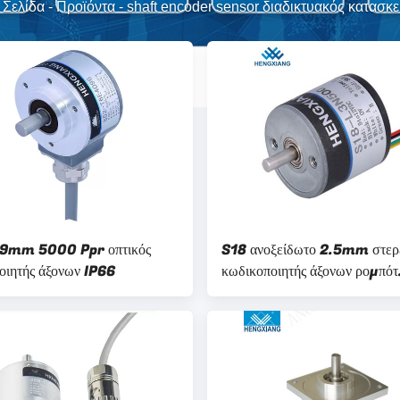
 Σελίδα
-
Προϊόντα
-
shaft encoder sensor διαδικτυακός κατασκ
29mm 5000 Ppr οπτικός
S18 ανοξείδωτο 2.5mm στερ
οιητής άξονων IP66
κωδικοποιητής άξονων ρομπότ
μικροϋπολογιστών