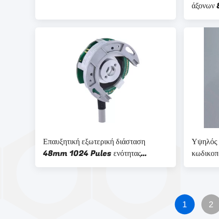
άξονων 
ενότητα
Επαυξητική εξωτερική διάσταση
Υψηλός
48mm 1024 Pules ενότητας
κωδικοπ
κωδικοποιητών τύπων περιστροφική
επαυξητι
για τη μηχανή
1
2