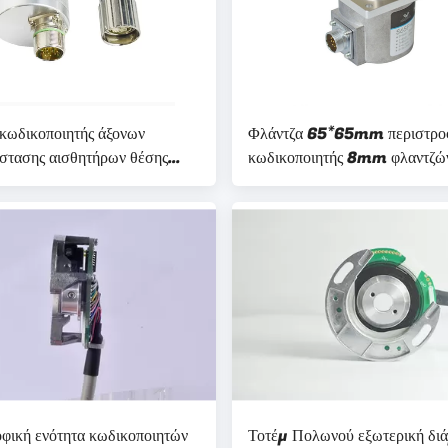
 κωδικοποιητής άξονων
Φλάντζα 65*65mm περιστρο
άστασης αισθητήρων θέσης
κωδικοποιητής 8mm φλαντζώ
στερεός κωδικοποιητής άξονω
οφική ενότητα κωδικοποιητών
Τοτέμ Πολωνού εξωτερική δι