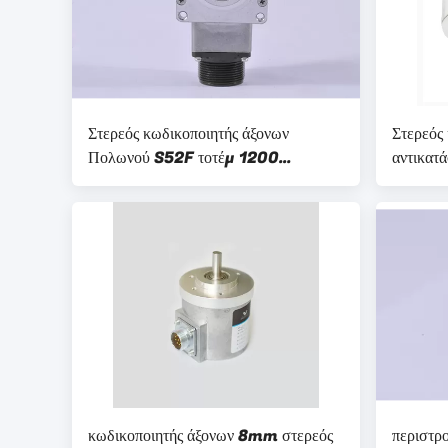
Στερεός κωδικοποιητής άξονων
Στερεός
Πολωνού S52F τοτέμ 1200
αντικατ
ψηφίσματος
NPN
κωδικοποιητής άξονων 8mm στερεός
περιστρ