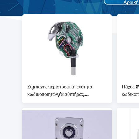
Αρχική
Συμπαγής περιστροφική ενότητα
Πάχος 
κωδικοποιητών/αισθητήρας,
κωδικοπ
αισθητήρας κωδικοποιητών άξονων
σειράς Z48