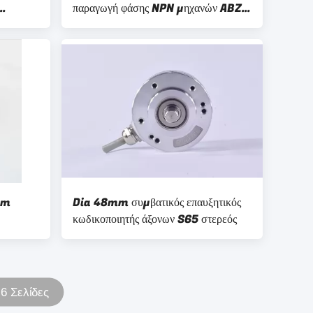
παραγωγή φάσης NPN μηχανών ABZ
48
κωδικοποιητών άξονων
mm
Dia 48mm συμβατικός επαυξητικός
κωδικοποιητής άξονων S65 στερεός
6 Σελίδες