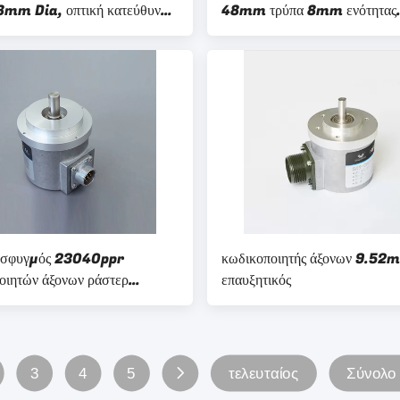
8mm Dia, οπτική κατεύθυνση
48mm τρύπα 8mm ενότητας
ς CW κωδικοποιητών
κωδικοποιητών παραγωγής Z
περιστροφική
 σφυγμός 23040ppr
κωδικοποιητής άξονων 9.52
οιητών άξονων ράστερ
επαυξητικός
κός στερεός
3
4
5
τελευταίος
Σύνολο 