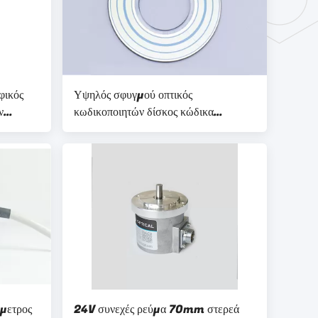
φικός
Υψηλός σφυγμού οπτικός
ν
κωδικοποιητών δίσκος κώδικα
ν
ενότητας αντανακλαστικός
1000ppr/1024ppr
άμετρος
24V συνεχές ρεύμα 70mm στερεά