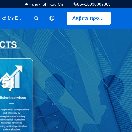
Fang@shhxgd.cn
86--18930007369
Σχετικά Με Εμάς
Λάβετε προσφορά
描述
85)