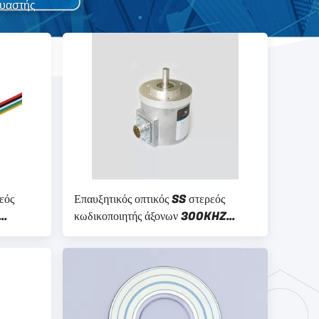
ευαστής
εός
Επαυξητικός οπτικός SS στερεός
κωδικοποιητής άξονων 300KHZ
150mA