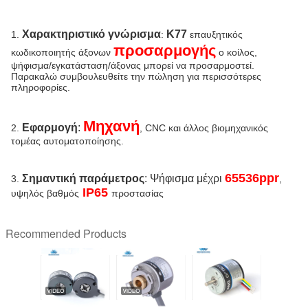
Χαρακτηριστικό γνώρισμα
K77
1.
:
επαυξητικός
προσαρμογής
κωδικοποιητής άξονων
ο
κοίλος
,
ψήφισμα
/εγκατάσταση/άξονας μπορεί να προσαρμοστεί.
Παρακαλώ συμβουλευθείτε την πώληση για περισσότερες
πληροφορίες.
Μηχανή
Εφαρμογή
:
2.
, CNC και άλλος βιομηχανικός
τομέας αυτοματοποίησης.
65536ppr
Σημαντική παράμετρος
: Ψήφισμα μέχρι
3.
,
IP65
υψηλός βαθμός
προστασίας
Recommended Products