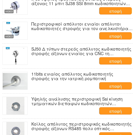
άξονας 11 μπιτ SJ38 SSI 8mm κωδικοποιητών
στροφής απόλυτος
επαφή
Περιστροφικοί απόλυτοι ενιαίοι απόλυτοι
κωδικοποιητές στροφής για τον ανελκυστήρα
KJ38 οκτάμπιτο
επαφή
SJ50 Δ τύπων στερεός απόλυτος κωδικοποιητής
στροφής άξονων ενιαίος για CNC τη
βιομηχανία μηχανών αυτοματοποίησης
επαφή
11bits ενιαίος απόλυτος κωδικοποιητής
στροφής για την ιατρική ρομποτική
επαφή
Υψηλής ανάλυσης περιστροφική Ssi κίνηση
τμηματικών διεπαφών κωδικοποιητών
σύγχρονη
επαφή
Κοίλος απόλυτος περιστροφικός κωδικοποιητής
στροφής άξονων RS485 πολυ οπτικός
αισθαμένος 24 μπιτ