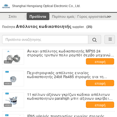
Shanghai Hengxiang Optical Electronic Co., Ltd.
Σπίτι
Προϊόντα
Περίπου εμείς
Γύρος εργοστασίων
>>
Απόλυτος κωδικοποιητής
Ποιότητα
supplier.
(35)
Αν και απόλυτος κωδικοποιητής MP55 24
στροφής τρυπών πολυ ρομπότ σερβο μηχανών
16bits
επαφή
Περιστροφικός απόλυτος ενιαίος
κωδικοποιητής 24bit Rs485 στροφής για τη
ρομποτική
επαφή
11 κοίλων άξονων γκρίζων κώδικα απόλυτων
κωδικοποιητών parahigh μπιτ άξονων ακρίβειας
IP65 8mm
επαφή
IP65 υψηλός προστασίας ενιαίος στερεός