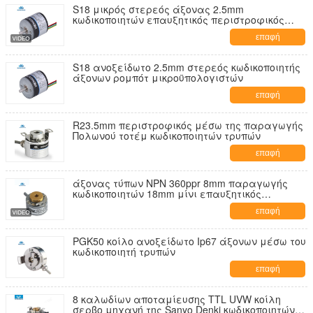
S18 μικρός στερεός άξονας 2.5mm
κωδικοποιητών επαυξητικός περιστροφικός
μηχανών 36ppr NPN PNP ρομπότ
επαφή
S18 ανοξείδωτο 2.5mm στερεός κωδικοποιητής
άξονων ρομπότ μικροϋπολογιστών
επαφή
R23.5mm περιστροφικός μέσω της παραγωγής
Πολωνού τοτέμ κωδικοποιητών τρυπών
επαφή
άξονας τύπων NPN 360ppr 8mm παραγωγής
κωδικοποιητών 18mm μίνι επαυξητικός
περιστροφικός
επαφή
PGK50 κοίλο ανοξείδωτο Ip67 άξονων μέσω του
κωδικοποιητή τρυπών
επαφή
8 καλωδίων αποταμίευσης TTL UVW κοίλη
σερβο μηχανή της Sanyo Denki κωδικοποιητών