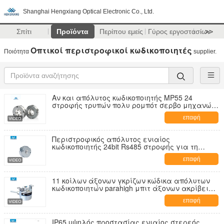
Shanghai Hengxiang Optical Electronic Co., Ltd.
Σπίτι
Προϊόντα
Περίπου εμείς
Γύρος εργοστασίων
>>
Οπτικοί περιστροφικοί κωδικοποιητές
Ποιότητα
supplier.
Αν και απόλυτος κωδικοποιητής MP55 24
στροφής τρυπών πολυ ρομπότ σερβο μηχανών
16bits
επαφή
Περιστροφικός απόλυτος ενιαίος
κωδικοποιητής 24bit Rs485 στροφής για τη
ρομποτική
επαφή
11 κοίλων άξονων γκρίζων κώδικα απόλυτων
κωδικοποιητών parahigh μπιτ άξονων ακρίβειας
IP65 8mm
επαφή
IP65 υψηλός προστασίας ενιαίος στερεός