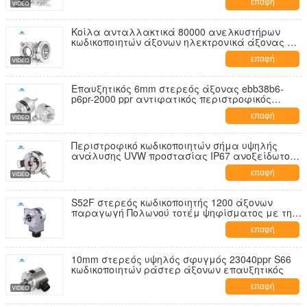
επαφή
Κοίλα ανταλλακτικά 80000 ανελκυστήρων
κωδικοποιητών άξονων ηλεκτρονικά άξονας ppr
μέχρι 82mm K158
επαφή
Επαυξητικός 6mm στερεός άξονας ebb38b6-
p6pr-2000 ppr αντιφατικός περιστροφικός
κωδικοποιητής
επαφή
Περιστροφικό κωδικοποιητών σήμα υψηλής
ανάλυσης UVW προστασίας IP67 ανοξείδωτου
υψηλό
επαφή
S52F στερεός κωδικοποιητής 1200 άξονων
παραγωγή Πολωνού τοτέμ ψηφίσματος με την
τετραγωνική φλάντζα
επαφή
10mm στερεός υψηλός σφυγμός 23040ppr S66
κωδικοποιητών ράστερ άξονων επαυξητικός
επαφή