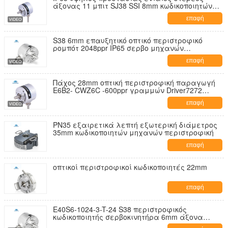
άξονας 11 μπιτ SJ38 SSI 8mm κωδικοποιητών
στροφής απόλυτος
επαφή
S38 6mm επαυξητικό οπτικό περιστροφικό
ρομπότ 2048ppr IP65 σερβο μηχανών
κωδικοποιητών άξονων
επαφή
Πάχος 28mm οπτική περιστροφική παραγωγή
E6B2- CWZ6C -600ppr γραμμών Driver7272
άξονων κωδικοποιητών S38
επαφή
PN35 εξαιρετικά λεπτή εξωτερική διάμετρος
35mm κωδικοποιητών μηχανών περιστροφική
επαφή
οπτικοί περιστροφικοί κωδικοποιητές 22mm
επαφή
E40S6-1024-3-T-24 S38 περιστροφικός
κωδικοποιητής σερβοκινητήρα 6mm άξονα
1024ppr