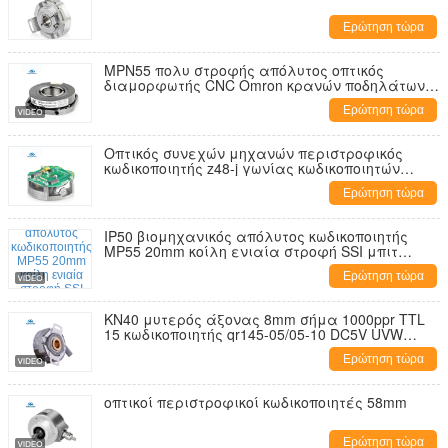
Ερώτηση τώρα
MPN55 πολυ στροφής απόλυτος οπτικός
διαμορφωτής CNC Omron κρανών ποδηλάτων
κωδικοποιητών του δέλτα εσωτερικός
Ερώτηση τώρα
Οπτικός συνεχών μηχανών περιστροφικός
κωδικοποιητής z48-j γωνίας κωδικοποιητών
επαυξητικός χωρίς ακέραια φέρουσα
Ερώτηση τώρα
παραγωγή οδηγών γραμμών 1024ppr TTL
IP50 βιομηχανικός απόλυτος κωδικοποιητής
MP55 20mm κοίλη ενιαία στροφή SSI μπιτ
άξονων 17-24
Ερώτηση τώρα
KN40 μυτερός άξονας 8mm σήμα 1000ppr TTL
15 κωδικοποιητής qr145-05/05-10 DC5V UVW
συνεχών μηχανών καλωδίων σκοινιού
Ερώτηση τώρα
οπτικοί περιστροφικοί κωδικοποιητές 58mm
Ερώτηση τώρα