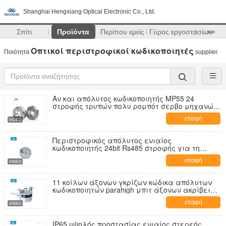
Shanghai Hengxiang Optical Electronic Co., Ltd.
Σπίτι
Προϊόντα
Περίπου εμείς
Γύρος εργοστασίων
>>
Οπτικοί περιστροφικοί κωδικοποιητές
Ποιότητα
supplier.
Αν και απόλυτος κωδικοποιητής MP55 24
στροφής τρυπών πολυ ρομπότ σερβο μηχανών
16bits
επαφή
Περιστροφικός απόλυτος ενιαίος
κωδικοποιητής 24bit Rs485 στροφής για τη
ρομποτική
επαφή
11 κοίλων άξονων γκρίζων κώδικα απόλυτων
κωδικοποιητών parahigh μπιτ άξονων ακρίβειας
IP65 8mm
επαφή
IP65 υψηλός προστασίας ενιαίος στερεός