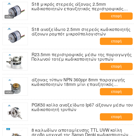
S18 μικρός στερεός άξονας 2.5mm
κωδικοποιητών επαυξητικός περιστροφικός
μηχανών 36ppr NPN PNP ρομπότ
επαφή
S18 ανοξείδωτο 2.5mm στερεός κωδικοποιητής
άξονων ρομπότ μικροϋπολογιστών
επαφή
R23.5mm περιστροφικός μέσω της παραγωγής
Πολωνού τοτέμ κωδικοποιητών τρυπών
επαφή
άξονας τύπων NPN 360ppr 8mm παραγωγής
κωδικοποιητών 18mm μίνι επαυξητικός
περιστροφικός
επαφή
PGK50 κοίλο ανοξείδωτο Ip67 άξονων μέσω του
κωδικοποιητή τρυπών
επαφή
8 καλωδίων αποταμίευσης TTL UVW κοίλη
σερβο μηχανή της Sanyo Denki κωδικοποιητών