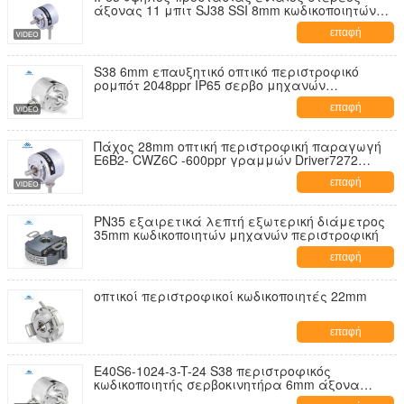
άξονας 11 μπιτ SJ38 SSI 8mm κωδικοποιητών
στροφής απόλυτος
επαφή
S38 6mm επαυξητικό οπτικό περιστροφικό
ρομπότ 2048ppr IP65 σερβο μηχανών
κωδικοποιητών άξονων
επαφή
Πάχος 28mm οπτική περιστροφική παραγωγή
E6B2- CWZ6C -600ppr γραμμών Driver7272
άξονων κωδικοποιητών S38
επαφή
PN35 εξαιρετικά λεπτή εξωτερική διάμετρος
35mm κωδικοποιητών μηχανών περιστροφική
επαφή
οπτικοί περιστροφικοί κωδικοποιητές 22mm
επαφή
E40S6-1024-3-T-24 S38 περιστροφικός
κωδικοποιητής σερβοκινητήρα 6mm άξονα
1024ppr