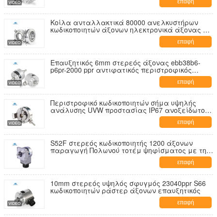
επαφή
Κοίλα ανταλλακτικά 80000 ανελκυστήρων
κωδικοποιητών άξονων ηλεκτρονικά άξονας ppr
μέχρι 82mm K158
επαφή
Επαυξητικός 6mm στερεός άξονας ebb38b6-
p6pr-2000 ppr αντιφατικός περιστροφικός
κωδικοποιητής
επαφή
Περιστροφικό κωδικοποιητών σήμα υψηλής
ανάλυσης UVW προστασίας IP67 ανοξείδωτου
υψηλό
επαφή
S52F στερεός κωδικοποιητής 1200 άξονων
παραγωγή Πολωνού τοτέμ ψηφίσματος με την
τετραγωνική φλάντζα
επαφή
10mm στερεός υψηλός σφυγμός 23040ppr S66
κωδικοποιητών ράστερ άξονων επαυξητικός
επαφή