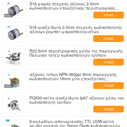
S18 μικρός στερεός άξονας 2.5mm
κωδικοποιητών επαυξητικός περιστροφικός
μηχανών 36ppr NPN PNP ρομπότ
επαφή
S18 ανοξείδωτο 2.5mm στερεός κωδικοποιητής
άξονων ρομπότ μικροϋπολογιστών
επαφή
R23.5mm περιστροφικός μέσω της παραγωγής
Πολωνού τοτέμ κωδικοποιητών τρυπών
επαφή
άξονας τύπων NPN 360ppr 8mm παραγωγής
κωδικοποιητών 18mm μίνι επαυξητικός
περιστροφικός
επαφή
PGK50 κοίλο ανοξείδωτο Ip67 άξονων μέσω του
κωδικοποιητή τρυπών
επαφή
8 καλωδίων αποταμίευσης TTL UVW κοίλη
σερβο μηχανή της Sanyo Denki κωδικοποιητών