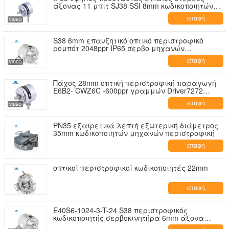
άξονας 11 μπιτ SJ38 SSI 8mm κωδικοποιητών
στροφής απόλυτος
επαφή
S38 6mm επαυξητικό οπτικό περιστροφικό
ρομπότ 2048ppr IP65 σερβο μηχανών
κωδικοποιητών άξονων
επαφή
Πάχος 28mm οπτική περιστροφική παραγωγή
E6B2- CWZ6C -600ppr γραμμών Driver7272
άξονων κωδικοποιητών S38
επαφή
PN35 εξαιρετικά λεπτή εξωτερική διάμετρος
35mm κωδικοποιητών μηχανών περιστροφική
επαφή
οπτικοί περιστροφικοί κωδικοποιητές 22mm
επαφή
E40S6-1024-3-T-24 S38 περιστροφικός
κωδικοποιητής σερβοκινητήρα 6mm άξονα
1024ppr