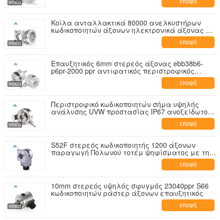
επαφή
Κοίλα ανταλλακτικά 80000 ανελκυστήρων
κωδικοποιητών άξονων ηλεκτρονικά άξονας ppr
μέχρι 82mm K158
επαφή
Επαυξητικός 6mm στερεός άξονας ebb38b6-
p6pr-2000 ppr αντιφατικός περιστροφικός
κωδικοποιητής
επαφή
Περιστροφικό κωδικοποιητών σήμα υψηλής
ανάλυσης UVW προστασίας IP67 ανοξείδωτου
υψηλό
επαφή
S52F στερεός κωδικοποιητής 1200 άξονων
παραγωγή Πολωνού τοτέμ ψηφίσματος με την
τετραγωνική φλάντζα
επαφή
10mm στερεός υψηλός σφυγμός 23040ppr S66
κωδικοποιητών ράστερ άξονων επαυξητικός
επαφή