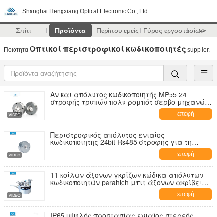
Shanghai Hengxiang Optical Electronic Co., Ltd.
Σπίτι
Προϊόντα
Περίπου εμείς
Γύρος εργοστασίων
>>
Οπτικοί περιστροφικοί κωδικοποιητές
Ποιότητα
supplier.
Αν και απόλυτος κωδικοποιητής MP55 24
στροφής τρυπών πολυ ρομπότ σερβο μηχανών
16bits
επαφή
Περιστροφικός απόλυτος ενιαίος
κωδικοποιητής 24bit Rs485 στροφής για τη
ρομποτική
επαφή
11 κοίλων άξονων γκρίζων κώδικα απόλυτων
κωδικοποιητών parahigh μπιτ άξονων ακρίβειας
IP65 8mm
επαφή
IP65 υψηλός προστασίας ενιαίος στερεός