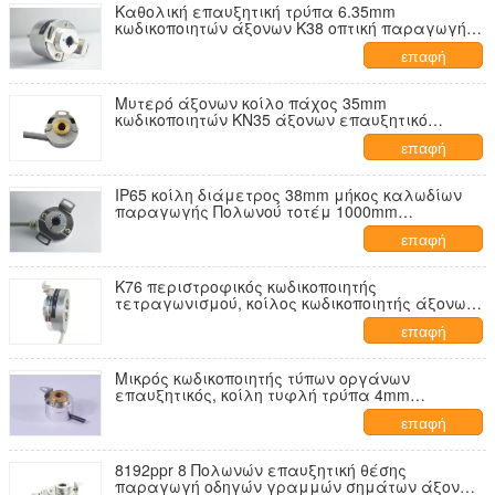
Καθολική επαυξητική τρύπα 6.35mm
κωδικοποιητών άξονων K38 οπτική παραγωγή
PNP
επαφή
Μυτερό άξονων κοίλο πάχος 35mm
κωδικοποιητών KN35 άξονων επαυξητικό
παραγωγή οδηγών γραμμών φάσης ABZUVW
επαφή
12
IP65 κοίλη διάμετρος 38mm μήκος καλωδίων
παραγωγής Πολωνού τοτέμ 1000mm
κωδικοποιητών K38 άξονων επαυξητική
επαφή
K76 περιστροφικός κωδικοποιητής
τετραγωνισμού, κοίλος κωδικοποιητής άξονων
3000 ψηφίσματος για τη μηχανή
επαφή
Μικρός κωδικοποιητής τύπων οργάνων
επαυξητικός, κοίλη τυφλή τρύπα 4mm
κωδικοποιητών K22 άξονων περιστροφική
επαφή
8192ppr 8 Πολωνών επαυξητική θέσης
παραγωγή οδηγών γραμμών σημάτων άξονων