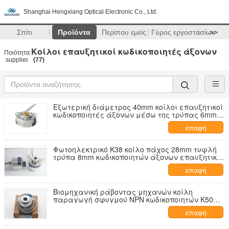
Shanghai Hengxiang Optical Electronic Co., Ltd.
Σπίτι
Προϊόντα
Περίπου εμείς
Γύρος εργοστασίων
>>
Κοίλοι επαυξητικοί κωδικοποιητές άξονων
Ποιότητα
supplier.
(77)
Εξωτερική διάμετρος 40mm κοίλοι επαυξητικοί
κωδικοποιητές άξονων μέσω της τρύπας 6mm
1024ppr KN40
επαφή
Φωτοηλεκτρικό K38 κοίλο πάχος 28mm τυφλή
τρύπα 8mm κωδικοποιητών άξονων επαυξητικό
παραγωγή τάσης
επαφή
Βιομηχανική ράβοντας μηχανών κοίλη
παραγωγή σφυγμού NPN κωδικοποιητών K50
1200 άξονων επαυξητική
επαφή